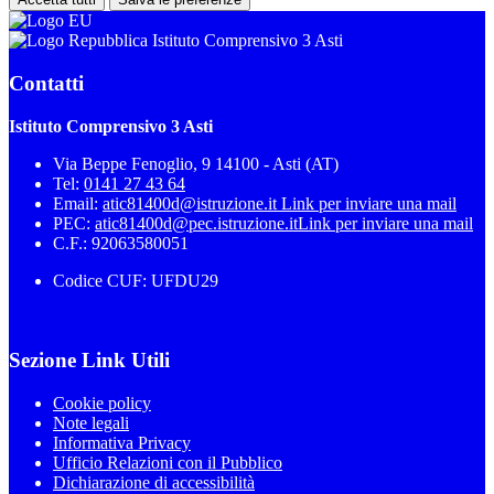
Istituto Comprensivo 3 Asti
Contatti
Istituto Comprensivo 3 Asti
Via Beppe Fenoglio, 9 14100 - Asti (AT)
Tel:
0141 27 43 64
Email:
atic81400d@istruzione.it
Link per inviare una mail
PEC:
atic81400d@pec.istruzione.it
Link per inviare una mail
C.F.: 92063580051
Codice CUF: UFDU29
Sezione Link Utili
Cookie policy
Note legali
Informativa Privacy
Ufficio Relazioni con il Pubblico
Dichiarazione di accessibilità