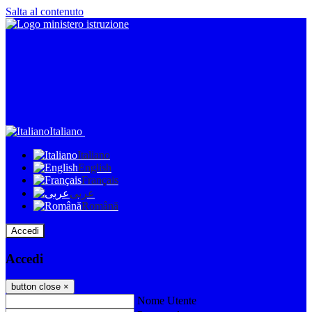
Salta al contenuto
Italiano
Italiano
English
Français
عربى
Română
Accedi
Accedi
button close
×
Nome Utente