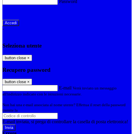
Password
Password dimenticata?
-
Entra con SPID
Entra con CIE
Seleziona utente
button close
×
Recupero password
button close
×
E-mail
Verrà inviato un messaggio
all'indirizzo indicato con le istruzioni necessarie.
Non hai una e-mail associata al nome utente? Effettua il reset della password
tramite la
Login Spaggiari
E-mail inviata, si prega di controllare la casella di posta elettronica!
Errore