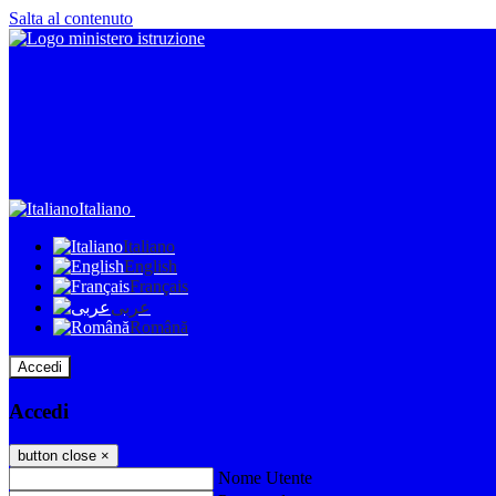
Salta al contenuto
Italiano
Italiano
English
Français
عربى
Română
Accedi
Accedi
button close
×
Nome Utente