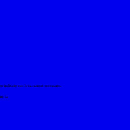
o indicato con le istruzioni necessarie.
ite la
Login Spaggiari