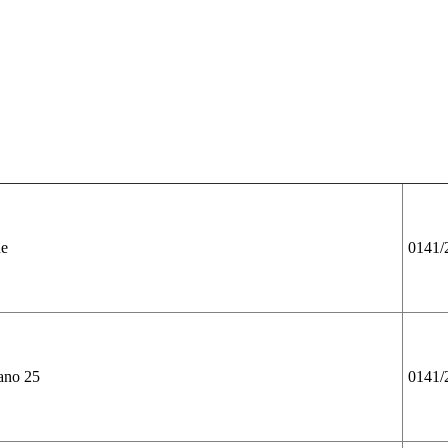
ne
0141/
iano 25
0141/