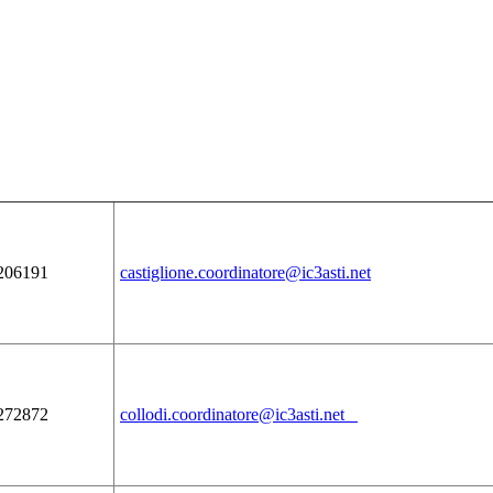
206191
castiglione.coordinatore@ic3asti.net
272872
collodi.coordinatore@ic3asti.net