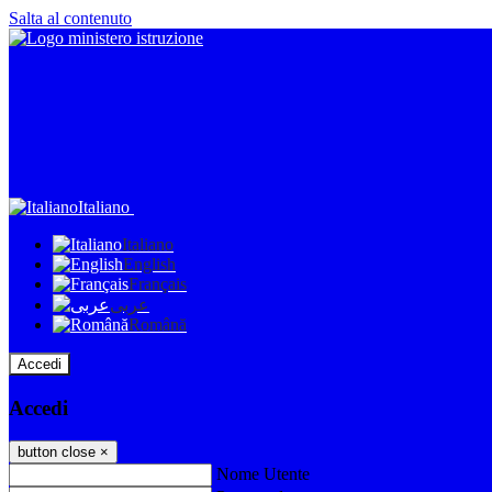
Salta al contenuto
Italiano
Italiano
English
Français
عربى
Română
Accedi
Accedi
button close
×
Nome Utente