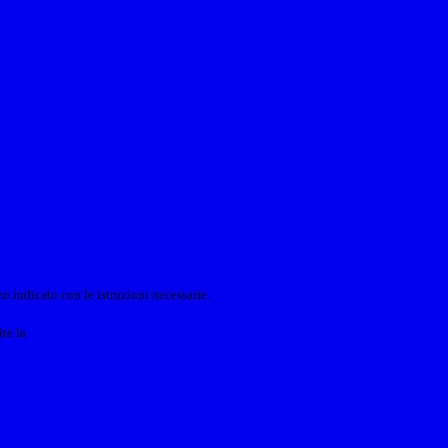
o indicato con le istruzioni necessarie.
ite la
Login Spaggiari