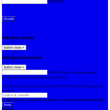
Password
Password dimenticata?
-
Entra con SPID
Entra con CIE
Seleziona utente
button close
×
Recupero password
button close
×
E-mail
Verrà inviato un messaggio
all'indirizzo indicato con le istruzioni necessarie.
Non hai una e-mail associata al nome utente? Effettua il reset della password
tramite la
Login Spaggiari
E-mail inviata, si prega di controllare la casella di posta elettronica!
Errore