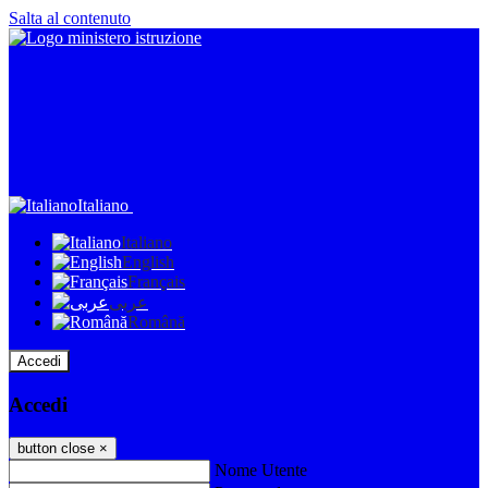
Salta al contenuto
Italiano
Italiano
English
Français
عربى
Română
Accedi
Accedi
button close
×
Nome Utente