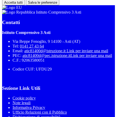
Accetta tutti
Salva le preferenze
Istituto Comprensivo 3 Asti
Contatti
Istituto Comprensivo 3 Asti
Via Beppe Fenoglio, 9 14100 - Asti (AT)
Tel:
0141 27 43 64
Email:
atic81400d@istruzione.it
Link per inviare una mail
PEC:
atic81400d@pec.istruzione.it
Link per inviare una mail
C.F.: 92063580051
Codice CUF: UFDU29
Sezione Link Utili
Cookie policy
Note legali
Informativa Privacy
Ufficio Relazioni con il Pubblico
Dichiarazione di accessibilità