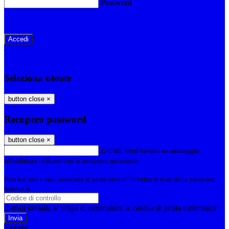
Password
Password dimenticata?
-
Entra con SPID
Entra con CIE
Seleziona utente
button close
×
Recupero password
button close
×
E-mail
Verrà inviato un messaggio
all'indirizzo indicato con le istruzioni necessarie.
Non hai una e-mail associata al nome utente? Effettua il reset della password
tramite la
Login Spaggiari
E-mail inviata, si prega di controllare la casella di posta elettronica!
Errore