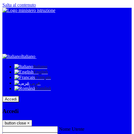
Salta al contenuto
Italiano
Italiano
English
Français
عربى
Română
Accedi
Accedi
button close
×
Nome Utente