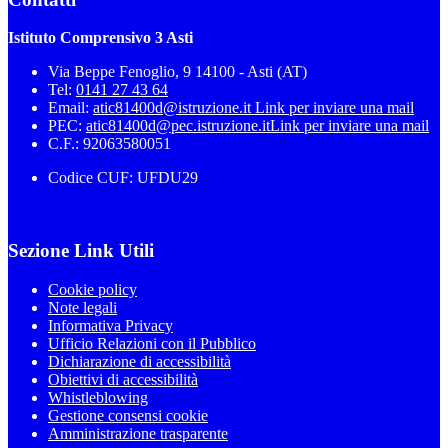
Istituto Comprensivo 3 Asti
Via Beppe Fenoglio, 9 14100 - Asti (AT)
Tel:
0141 27 43 64
Email:
atic81400d@istruzione.it
Link per inviare una mail
PEC:
atic81400d@pec.istruzione.it
Link per inviare una mail
C.F.: 92063580051
Codice CUF: UFDU29
Sezione Link Utili
Cookie policy
Note legali
Informativa Privacy
Ufficio Relazioni con il Pubblico
Dichiarazione di accessibilità
Obiettivi di accessibilità
Whistleblowing
Gestione consensi cookie
Amministrazione trasparente