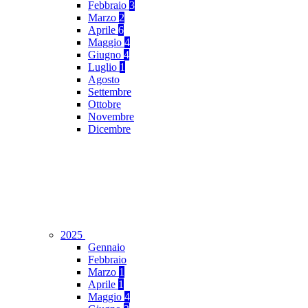
Febbraio
3
Marzo
2
Aprile
6
Maggio
4
Giugno
4
Luglio
1
Agosto
Settembre
Ottobre
Novembre
Dicembre
2025
Gennaio
Febbraio
Marzo
1
Aprile
1
Maggio
4