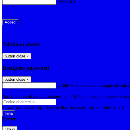
Password
Password dimenticata?
-
Entra con SPID
Entra con CIE
Seleziona utente
button close
×
Recupero password
button close
×
E-mail
Verrà inviato un messaggio all'indirizz
Non hai una e-mail associata al nome utente? Effettua il reset della password tram
E-mail inviata, si prega di controllare la casella di posta elettronica!
Errore
Chiudi