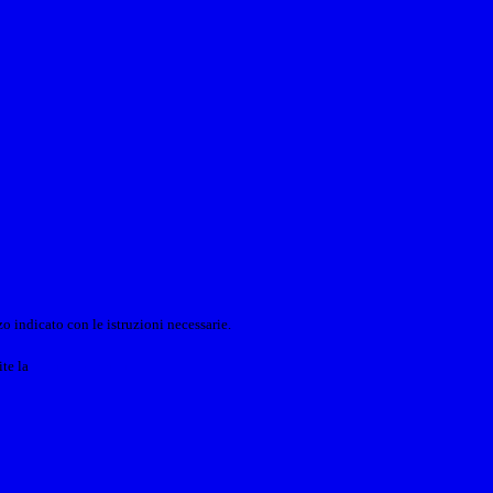
o indicato con le istruzioni necessarie.
ite la
Login Spaggiari