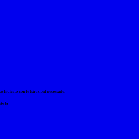
o indicato con le istruzioni necessarie.
ite la
Login Spaggiari