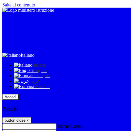
Salta al contenuto
Italiano
Italiano
English
Français
عربى
Română
Accedi
Accedi
button close
×
Nome Utente