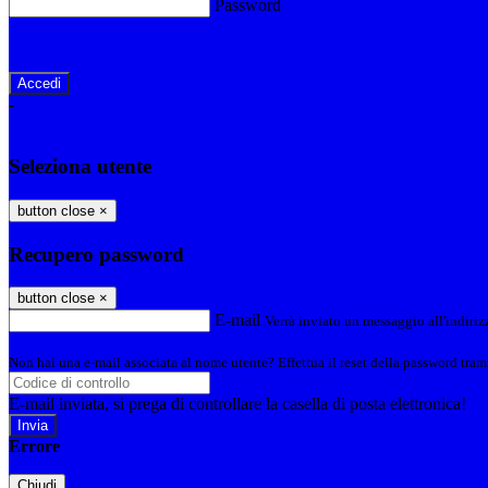
Password
Password dimenticata?
-
Entra con SPID
Entra con CIE
Seleziona utente
button close
×
Recupero password
button close
×
E-mail
Verrà inviato un messaggio all'indirizz
Non hai una e-mail associata al nome utente? Effettua il reset della password tram
E-mail inviata, si prega di controllare la casella di posta elettronica!
Errore
Chiudi