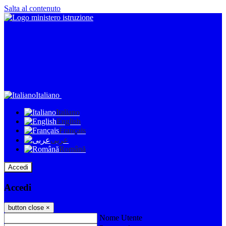
Salta al contenuto
Italiano
Italiano
English
Français
عربى
Română
Accedi
Accedi
button close
×
Nome Utente