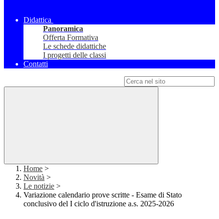
Didattica
Panoramica
Offerta Formativa
Le schede didattiche
I progetti delle classi
Contatti
Campo di ricerca per le pagine del sito
Home
>
Novità
>
Le notizie
>
Variazione calendario prove scritte - Esame di Stato
conclusivo del I ciclo d'istruzione a.s. 2025-2026