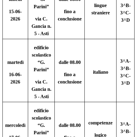
lingue
3^B-
Parini”
15-06-
fino a
straniere
3^C-
2026
via C.
conclusione
3^D
Gancia n.
5 - Asti
edificio
scolastico
3^A-
martedì
“G.
dalle 08.00
3^B-
Parini”
italiano
16-06-
fino a
3^C-
2026
via C.
conclusione
3^D
Gancia n.
5 - Asti
edificio
scolastico
competenze
3^A-
mercoledì
“G.
dalle 08.00
3^B-
Parini”
logico