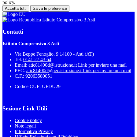
policy.
Accetta tutti
Salva le preferenze
Istituto Comprensivo 3 Asti
Contatti
Istituto Comprensivo 3 Asti
Via Beppe Fenoglio, 9 14100 - Asti (AT)
Tel:
0141 27 43 64
Email:
atic81400d@istruzione.it
Link per inviare una mail
PEC:
atic81400d@pec.istruzione.it
Link per inviare una mail
C.F.: 92063580051
Codice CUF: UFDU29
Sezione Link Utili
Cookie policy
Note legali
Informativa Privacy
Ufficio Relazioni con il Pubblico