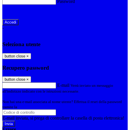
Password
Password dimenticata?
-
Entra con SPID
Entra con CIE
Seleziona utente
button close
×
Recupero password
button close
×
E-mail
Verrà inviato un messaggio
all'indirizzo indicato con le istruzioni necessarie.
Non hai una e-mail associata al nome utente? Effettua il reset della password
tramite la
Login Spaggiari
E-mail inviata, si prega di controllare la casella di posta elettronica!
Errore