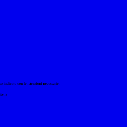
o indicato con le istruzioni necessarie.
ite la
Login Spaggiari