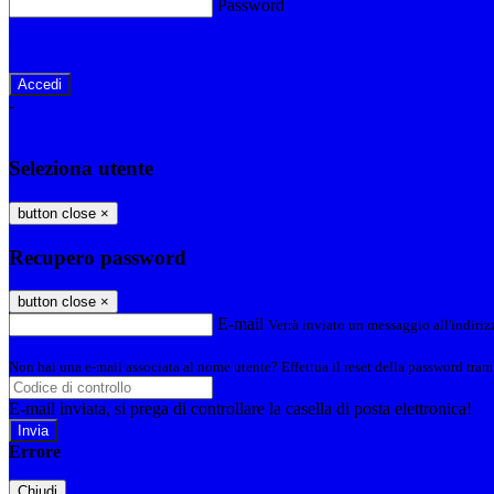
Password
Password dimenticata?
-
Entra con SPID
Entra con CIE
Seleziona utente
button close
×
Recupero password
button close
×
E-mail
Verrà inviato un messaggio all'indirizz
Non hai una e-mail associata al nome utente? Effettua il reset della password tram
E-mail inviata, si prega di controllare la casella di posta elettronica!
Errore
Chiudi