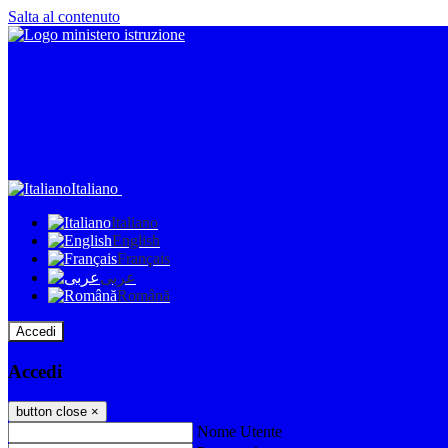
Salta al contenuto
Italiano
Italiano
English
Français
عربى
Română
Accedi
Accedi
button close
×
Nome Utente