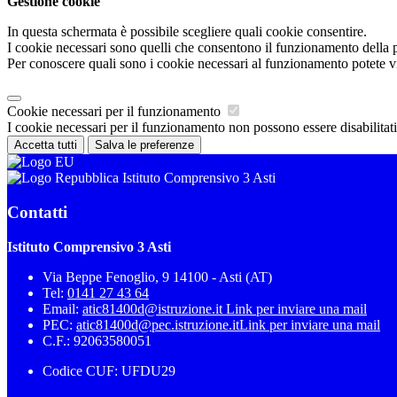
Gestione cookie
In questa schermata è possibile scegliere quali cookie consentire.
I cookie necessari sono quelli che consentono il funzionamento della pi
Per conoscere quali sono i cookie necessari al funzionamento potete v
Cookie necessari per il funzionamento
I cookie necessari per il funzionamento non possono essere disabilitati.
Accetta tutti
Salva le preferenze
Istituto Comprensivo 3 Asti
Contatti
Istituto Comprensivo 3 Asti
Via Beppe Fenoglio, 9 14100 - Asti (AT)
Tel:
0141 27 43 64
Email:
atic81400d@istruzione.it
Link per inviare una mail
PEC:
atic81400d@pec.istruzione.it
Link per inviare una mail
C.F.: 92063580051
Codice CUF: UFDU29