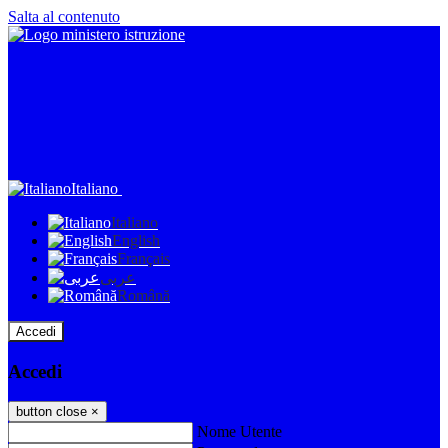
Salta al contenuto
Italiano
Italiano
English
Français
عربى
Română
Accedi
Accedi
button close
×
Nome Utente