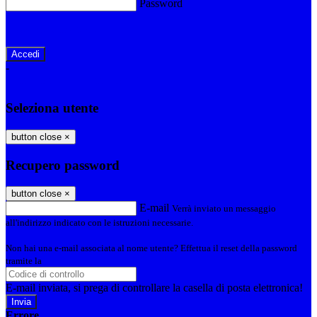
Password
Password dimenticata?
-
Entra con SPID
Entra con CIE
Seleziona utente
button close
×
Recupero password
button close
×
E-mail
Verrà inviato un messaggio
all'indirizzo indicato con le istruzioni necessarie.
Non hai una e-mail associata al nome utente? Effettua il reset della password
tramite la
Login Spaggiari
E-mail inviata, si prega di controllare la casella di posta elettronica!
Errore