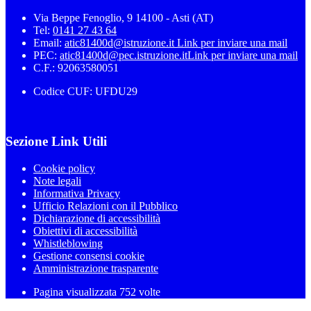
Via Beppe Fenoglio, 9 14100 - Asti (AT)
Tel:
0141 27 43 64
Email:
atic81400d@istruzione.it
Link per inviare una mail
PEC:
atic81400d@pec.istruzione.it
Link per inviare una mail
C.F.: 92063580051
Codice CUF: UFDU29
Sezione Link Utili
Cookie policy
Note legali
Informativa Privacy
Ufficio Relazioni con il Pubblico
Dichiarazione di accessibilità
Obiettivi di accessibilità
Whistleblowing
Gestione consensi cookie
Amministrazione trasparente
Pagina visualizzata
752
volte