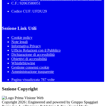
C.F.: 92063580051
Codice CUF: UFDU29
Sezione Link Utili
Cookie policy
Note legali
Informativa Privacy
Ufficio Relazioni con il Pubblico
Dichiarazione di accessibilità
Obiettivi di accessibilità
Whistleblowing
Gestione consensi cookie
Amministrazione trasparente
Pagina visualizzata
787
volte
Sezione Copyright
Copyright 2026 | Engineered and powered by Gruppo Spaggiari