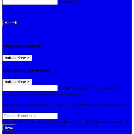
Password
Password dimenticata?
-
Entra con SPID
Entra con CIE
Seleziona utente
button close
×
Recupero password
button close
×
E-mail
Verrà inviato un messaggio
all'indirizzo indicato con le istruzioni necessarie.
Non hai una e-mail associata al nome utente? Effettua il reset della password
tramite la
Login Spaggiari
E-mail inviata, si prega di controllare la casella di posta elettronica!
Errore