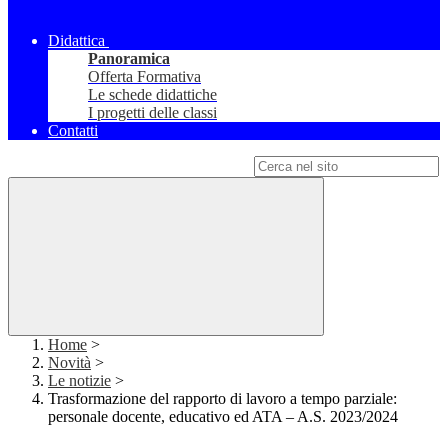
Didattica
Panoramica
Offerta Formativa
Le schede didattiche
I progetti delle classi
Contatti
Campo di ricerca per le pagine del sito
Home
>
Novità
>
Le notizie
>
Trasformazione del rapporto di lavoro a tempo parziale:
personale docente, educativo ed ATA – A.S. 2023/2024