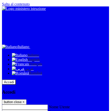
Salta al contenuto
Italiano
Italiano
English
Français
عربى
Română
Accedi
Accedi
button close
×
Nome Utente