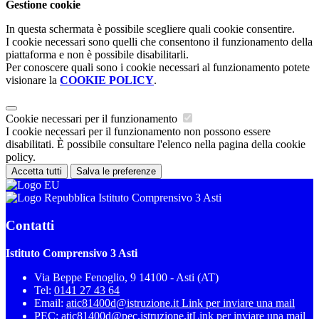
Gestione cookie
In questa schermata è possibile scegliere quali cookie consentire.
I cookie necessari sono quelli che consentono il funzionamento della
piattaforma e non è possibile disabilitarli.
Per conoscere quali sono i cookie necessari al funzionamento potete
visionare la
COOKIE POLICY
.
Cookie necessari per il funzionamento
I cookie necessari per il funzionamento non possono essere
disabilitati. È possibile consultare l'elenco nella pagina della cookie
policy.
Accetta tutti
Salva le preferenze
Istituto Comprensivo 3 Asti
Contatti
Istituto Comprensivo 3 Asti
Via Beppe Fenoglio, 9 14100 - Asti (AT)
Tel:
0141 27 43 64
Email:
atic81400d@istruzione.it
Link per inviare una mail
PEC:
atic81400d@pec.istruzione.it
Link per inviare una mail