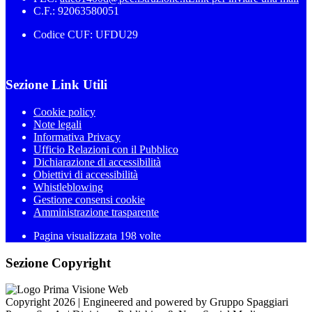
C.F.: 92063580051
Codice CUF: UFDU29
Sezione Link Utili
Cookie policy
Note legali
Informativa Privacy
Ufficio Relazioni con il Pubblico
Dichiarazione di accessibilità
Obiettivi di accessibilità
Whistleblowing
Gestione consensi cookie
Amministrazione trasparente
Pagina visualizzata
198
volte
Sezione Copyright
Copyright 2026 | Engineered and powered by Gruppo Spaggiari