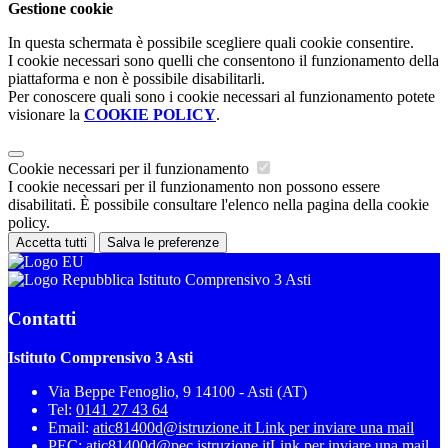
Gestione cookie
In questa schermata è possibile scegliere quali cookie consentire.
I cookie necessari sono quelli che consentono il funzionamento della
piattaforma e non è possibile disabilitarli.
Per conoscere quali sono i cookie necessari al funzionamento potete
visionare la
COOKIE POLICY
.
Cookie necessari per il funzionamento
I cookie necessari per il funzionamento non possono essere
disabilitati. È possibile consultare l'elenco nella pagina della cookie
policy.
Accetta tutti
Salva le preferenze
Istituto Comprensivo 3 Asti
Contatti
Istituto Comprensivo 3 Asti
Via Beppe Fenoglio, 9 14100 - Asti (AT)
Tel:
0141 27 43 64
Email:
atic81400d@istruzione.it
Link per inviare una mail
PEC:
atic81400d@pec.istruzione.it
Link per inviare una mail