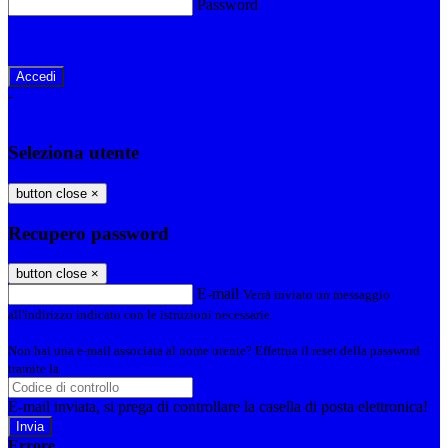
Password
Password dimenticata?
-
Entra con SPID
Entra con CIE
Seleziona utente
button close
×
Recupero password
button close
×
E-mail
Verrà inviato un messaggio
all'indirizzo indicato con le istruzioni necessarie.
Non hai una e-mail associata al nome utente? Effettua il reset della password
tramite la
Login Spaggiari
E-mail inviata, si prega di controllare la casella di posta elettronica!
Errore