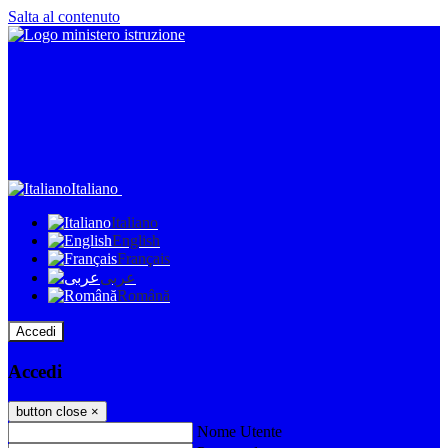
Salta al contenuto
Italiano
Italiano
English
Français
عربى
Română
Accedi
Accedi
button close
×
Nome Utente