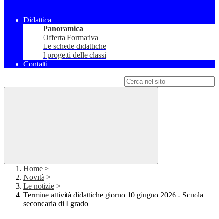
Didattica
Panoramica
Offerta Formativa
Le schede didattiche
I progetti delle classi
Contatti
Campo di ricerca per le pagine del sito
Home
>
Novità
>
Le notizie
>
Termine attività didattiche giorno 10 giugno 2026 - Scuola
secondaria di I grado