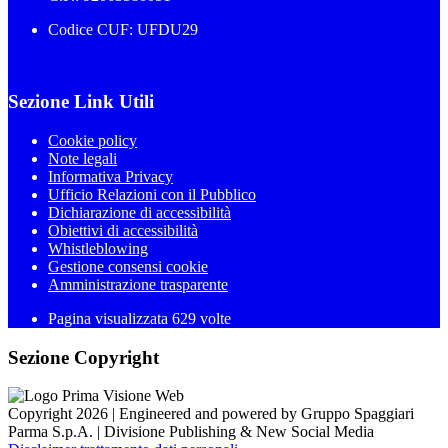
Codice CUF: UFDU29
Sezione Link Utili
Cookie policy
Note legali
Informativa Privacy
Ufficio Relazioni con il Pubblico
Dichiarazione di accessibilità
Obiettivi di accessibilità
Whistleblowing
Gestione consensi cookie
Amministrazione trasparente
Pagina visualizzata
629
volte
Sezione Copyright
Copyright 2026 | Engineered and powered by Gruppo Spaggiari
Parma S.p.A. | Divisione Publishing & New Social Media