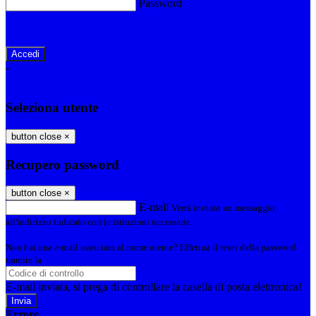
Password
Password dimenticata?
-
Entra con SPID
Entra con CIE
Seleziona utente
button close
×
Recupero password
button close
×
E-mail
Verrà inviato un messaggio
all'indirizzo indicato con le istruzioni necessarie.
Non hai una e-mail associata al nome utente? Effettua il reset della password
tramite la
Login Spaggiari
E-mail inviata, si prega di controllare la casella di posta elettronica!
Errore