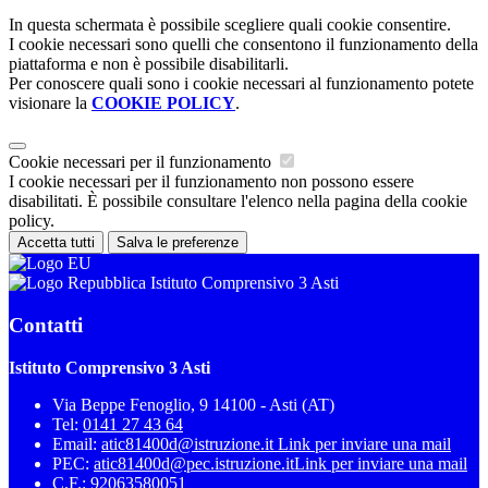
In questa schermata è possibile scegliere quali cookie consentire.
I cookie necessari sono quelli che consentono il funzionamento della
piattaforma e non è possibile disabilitarli.
Per conoscere quali sono i cookie necessari al funzionamento potete
visionare la
COOKIE POLICY
.
Cookie necessari per il funzionamento
I cookie necessari per il funzionamento non possono essere
disabilitati. È possibile consultare l'elenco nella pagina della cookie
policy.
Accetta tutti
Salva le preferenze
Istituto Comprensivo 3 Asti
Contatti
Istituto Comprensivo 3 Asti
Via Beppe Fenoglio, 9 14100 - Asti (AT)
Tel:
0141 27 43 64
Email:
atic81400d@istruzione.it
Link per inviare una mail
PEC:
atic81400d@pec.istruzione.it
Link per inviare una mail
C.F.: 92063580051