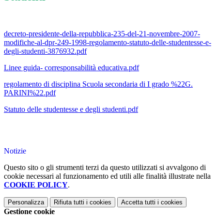
decreto-presidente-della-repubblica-235-del-21-novembre-2007-
modifiche-al-dpr-249-1998-regolamento-statuto-delle-studentesse-e-
degli-studenti-3876932.pdf
Linee guida- corresponsabilità educativa.pdf
regolamento di disciplina Scuola secondaria di I grado %22G.
PARINI%22.pdf
Statuto delle studentesse e degli studenti.pdf
Notizie
Questo sito o gli strumenti terzi da questo utilizzati si avvalgono di
cookie necessari al funzionamento ed utili alle finalità illustrate nella
COOKIE POLICY
.
Personalizza
Rifiuta tutti
i cookies
Accetta tutti
i cookies
Gestione cookie