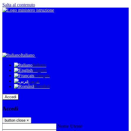
Salta al contenuto
Italiano
Italiano
English
Français
عربى
Română
Accedi
Accedi
button close
×
Nome Utente