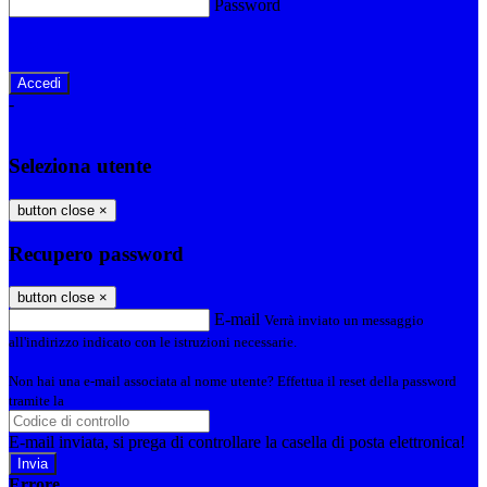
Password
Password dimenticata?
-
Entra con SPID
Entra con CIE
Seleziona utente
button close
×
Recupero password
button close
×
E-mail
Verrà inviato un messaggio
all'indirizzo indicato con le istruzioni necessarie.
Non hai una e-mail associata al nome utente? Effettua il reset della password
tramite la
Login Spaggiari
E-mail inviata, si prega di controllare la casella di posta elettronica!
Errore