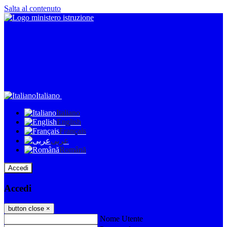
Salta al contenuto
Italiano
Italiano
English
Français
عربى
Română
Accedi
Accedi
button close
×
Nome Utente