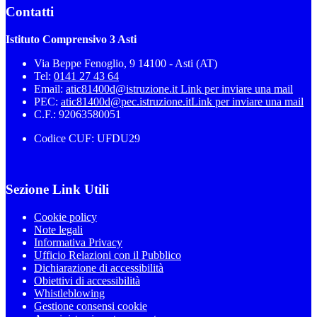
Contatti
Istituto Comprensivo 3 Asti
Via Beppe Fenoglio, 9 14100 - Asti (AT)
Tel:
0141 27 43 64
Email:
atic81400d@istruzione.it
Link per inviare una mail
PEC:
atic81400d@pec.istruzione.it
Link per inviare una mail
C.F.: 92063580051
Codice CUF: UFDU29
Sezione Link Utili
Cookie policy
Note legali
Informativa Privacy
Ufficio Relazioni con il Pubblico
Dichiarazione di accessibilità
Obiettivi di accessibilità
Whistleblowing
Gestione consensi cookie