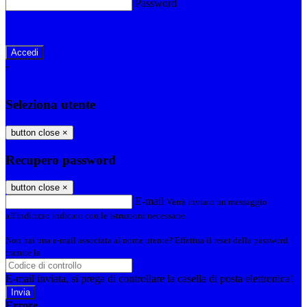
Password
Password dimenticata?
-
Entra con SPID
Entra con CIE
Seleziona utente
button close
×
Recupero password
button close
×
E-mail
Verrà inviato un messaggio
all'indirizzo indicato con le istruzioni necessarie.
Non hai una e-mail associata al nome utente? Effettua il reset della password
tramite la
Login Spaggiari
E-mail inviata, si prega di controllare la casella di posta elettronica!
Errore