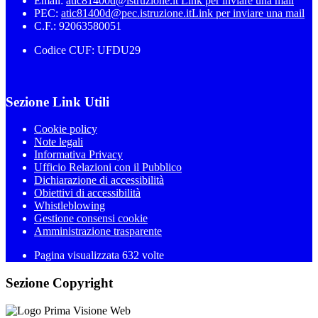
Email:
atic81400d@istruzione.it
Link per inviare una mail
PEC:
atic81400d@pec.istruzione.it
Link per inviare una mail
C.F.: 92063580051
Codice CUF: UFDU29
Sezione Link Utili
Cookie policy
Note legali
Informativa Privacy
Ufficio Relazioni con il Pubblico
Dichiarazione di accessibilità
Obiettivi di accessibilità
Whistleblowing
Gestione consensi cookie
Amministrazione trasparente
Pagina visualizzata
632
volte
Sezione Copyright