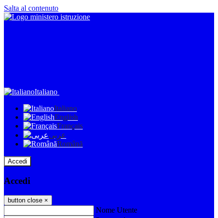
Salta al contenuto
Italiano
Italiano
English
Français
عربى
Română
Accedi
Accedi
button close
×
Nome Utente