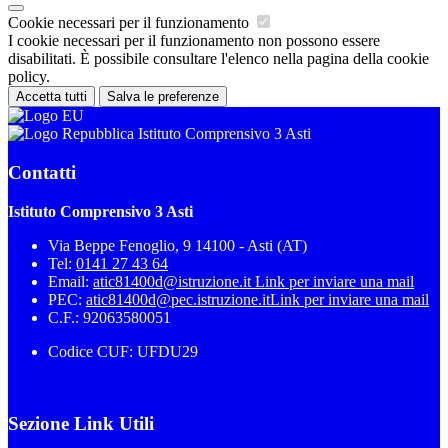
Cookie necessari per il funzionamento
I cookie necessari per il funzionamento non possono essere
disabilitati. È possibile consultare l'elenco nella pagina della cookie
policy.
Accetta tutti
Salva le preferenze
Istituto Comprensivo 3 Asti
Contatti
Istituto Comprensivo 3 Asti
Via Beppe Fenoglio, 9 14100 - Asti (AT)
Tel:
0141 27 43 64
Email:
atic81400d@istruzione.it
Link per inviare una mail
PEC:
atic81400d@pec.istruzione.it
Link per inviare una mail
C.F.: 92063580051
Codice CUF: UFDU29
Sezione Link Utili