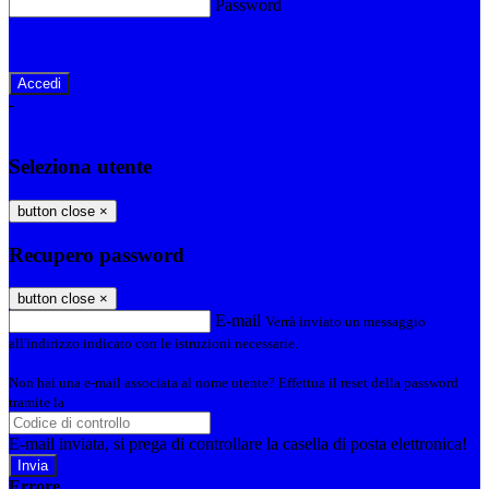
Password
Password dimenticata?
-
Entra con SPID
Entra con CIE
Seleziona utente
button close
×
Recupero password
button close
×
E-mail
Verrà inviato un messaggio
all'indirizzo indicato con le istruzioni necessarie.
Non hai una e-mail associata al nome utente? Effettua il reset della password
tramite la
Login Spaggiari
E-mail inviata, si prega di controllare la casella di posta elettronica!
Errore