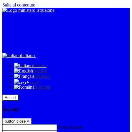
Salta al contenuto
Italiano
Italiano
English
Français
عربى
Română
Accedi
Accedi
button close
×
Nome Utente