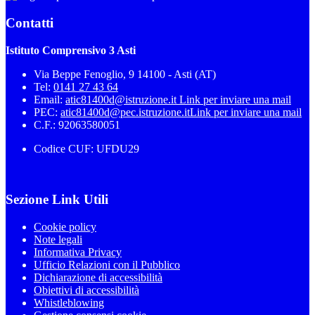
Contatti
Istituto Comprensivo 3 Asti
Via Beppe Fenoglio, 9 14100 - Asti (AT)
Tel:
0141 27 43 64
Email:
atic81400d@istruzione.it
Link per inviare una mail
PEC:
atic81400d@pec.istruzione.it
Link per inviare una mail
C.F.: 92063580051
Codice CUF: UFDU29
Sezione Link Utili
Cookie policy
Note legali
Informativa Privacy
Ufficio Relazioni con il Pubblico
Dichiarazione di accessibilità
Obiettivi di accessibilità
Whistleblowing