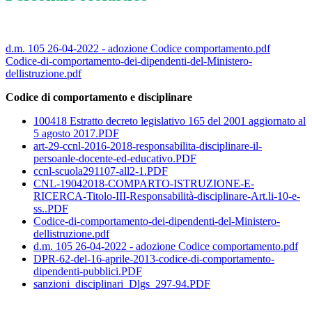
d.m. 105 26-04-2022 - adozione Codice comportamento.pdf
Codice-di-comportamento-dei-dipendenti-del-Ministero-
dellistruzione.pdf
Codice di comportamento e disciplinare
100418 Estratto decreto legislativo 165 del 2001 aggiornato al
5 agosto 2017.PDF
art-29-ccnl-2016-2018-responsabilita-disciplinare-il-
persoanle-docente-ed-educativo.PDF
ccnl-scuola291107-all2-1.PDF
CNL-19042018-COMPARTO-ISTRUZIONE-E-
RICERCA-Titolo-III-Responsabilità-disciplinare-Art.li-10-e-
ss..PDF
Codice-di-comportamento-dei-dipendenti-del-Ministero-
dellistruzione.pdf
d.m. 105 26-04-2022 - adozione Codice comportamento.pdf
DPR-62-del-16-aprile-2013-codice-di-comportamento-
dipendenti-pubblici.PDF
sanzioni_disciplinari_Dlgs_297-94.PDF