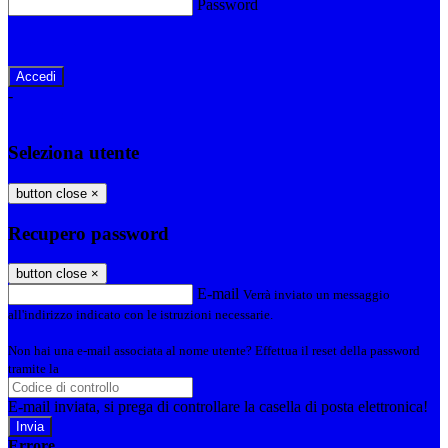
Password
Password dimenticata?
-
Entra con SPID
Entra con CIE
Seleziona utente
button close
×
Recupero password
button close
×
E-mail
Verrà inviato un messaggio
all'indirizzo indicato con le istruzioni necessarie.
Non hai una e-mail associata al nome utente? Effettua il reset della password
tramite la
Login Spaggiari
E-mail inviata, si prega di controllare la casella di posta elettronica!
Errore