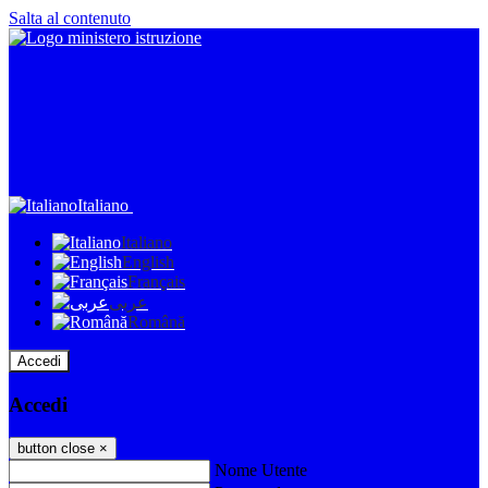
Salta al contenuto
Italiano
Italiano
English
Français
عربى
Română
Accedi
Accedi
button close
×
Nome Utente