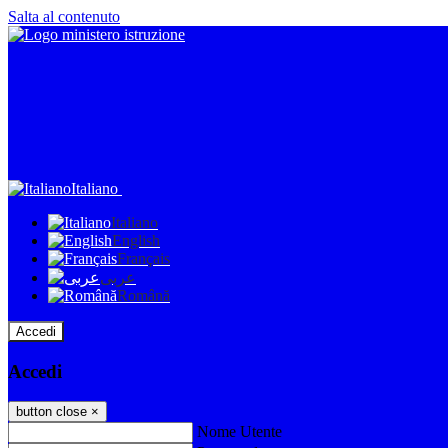
Salta al contenuto
Italiano
Italiano
English
Français
عربى
Română
Accedi
Accedi
button close
×
Nome Utente