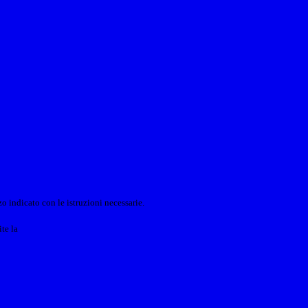
o indicato con le istruzioni necessarie.
ite la
Login Spaggiari