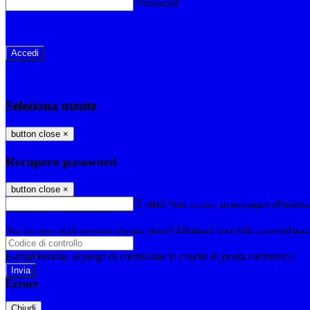
Password
Password dimenticata?
-
Entra con SPID
Entra con CIE
Seleziona utente
button close
×
Recupero password
button close
×
E-mail
Verrà inviato un messaggio all'indirizz
Non hai una e-mail associata al nome utente? Effettua il reset della password tram
E-mail inviata, si prega di controllare la casella di posta elettronica!
Errore
Chiudi