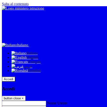
Salta al contenuto
Italiano
Italiano
English
Français
عربى
Română
Accedi
Accedi
button close
×
Nome Utente