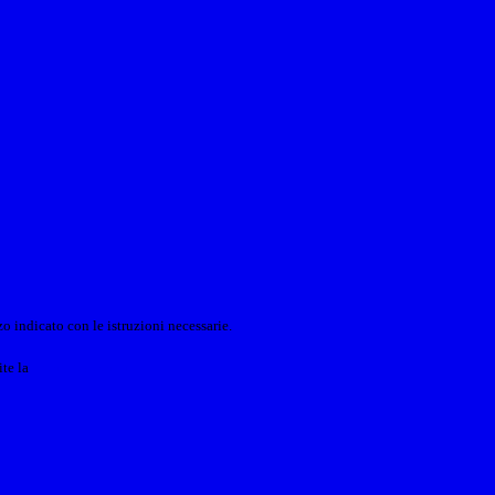
o indicato con le istruzioni necessarie.
ite la
Login Spaggiari