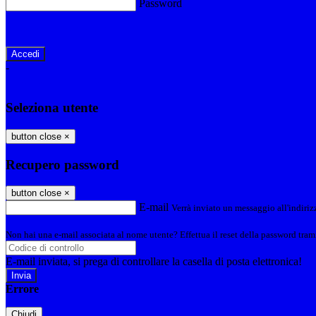
Password
Password dimenticata?
-
Entra con SPID
Entra con CIE
Seleziona utente
button close
×
Recupero password
button close
×
E-mail
Verrà inviato un messaggio all'indirizz
Non hai una e-mail associata al nome utente? Effettua il reset della password tram
E-mail inviata, si prega di controllare la casella di posta elettronica!
Errore
Chiudi