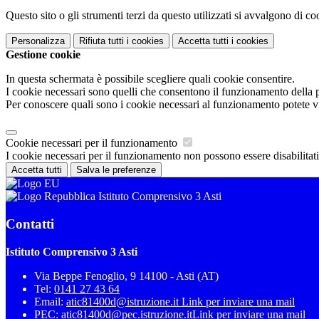
Questo sito o gli strumenti terzi da questo utilizzati si avvalgono di coo
Personalizza
Rifiuta tutti
i cookies
Accetta tutti
i cookies
Gestione cookie
In questa schermata è possibile scegliere quali cookie consentire.
I cookie necessari sono quelli che consentono il funzionamento della pi
Per conoscere quali sono i cookie necessari al funzionamento potete v
Cookie necessari per il funzionamento
I cookie necessari per il funzionamento non possono essere disabilitati.
Accetta tutti
Salva le preferenze
Istituto Comprensivo 3 Asti
Contatti
Istituto Comprensivo 3 Asti
Via Beppe Fenoglio, 9 14100 - Asti (AT)
Tel:
0141 27 43 64
Email:
atic81400d@istruzione.it
Link per inviare una mail
PEC:
atic81400d@pec.istruzione.it
Link per inviare una mail