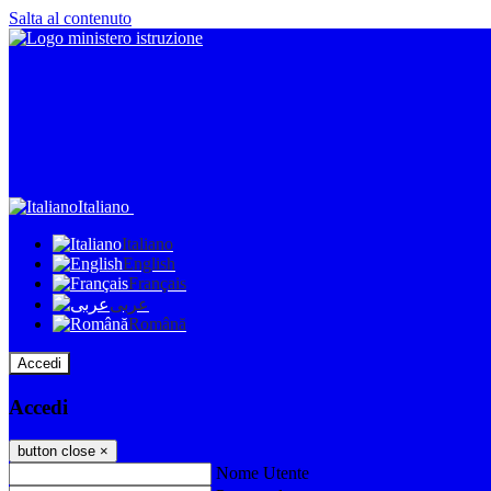
Salta al contenuto
Italiano
Italiano
English
Français
عربى
Română
Accedi
Accedi
button close
×
Nome Utente