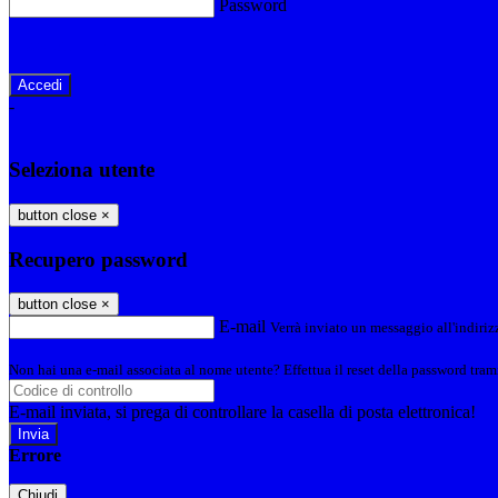
Password
Password dimenticata?
-
Entra con SPID
Entra con CIE
Seleziona utente
button close
×
Recupero password
button close
×
E-mail
Verrà inviato un messaggio all'indirizz
Non hai una e-mail associata al nome utente? Effettua il reset della password tram
E-mail inviata, si prega di controllare la casella di posta elettronica!
Errore
Chiudi