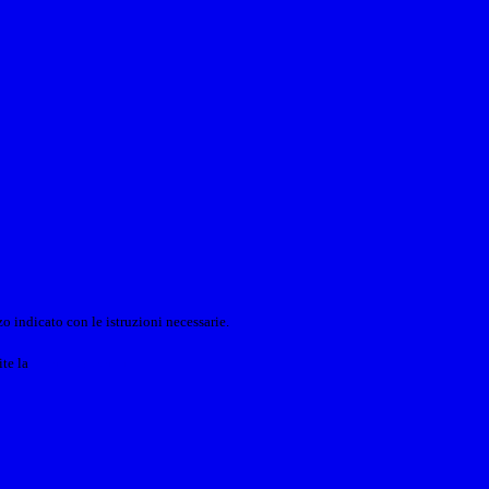
o indicato con le istruzioni necessarie.
ite la
Login Spaggiari