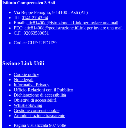
Istituto Comprensivo 3 Asti
Via Beppe Fenoglio, 9 14100 - Asti (AT)
Tel:
0141 27 43 64
Email:
atic81400d@istruzione.it
Link per inviare una mail
PEC:
atic81400d@pec.istruzione.it
Link per inviare una mail
C.F.: 92063580051
Codice CUF: UFDU29
Sezione Link Utili
Cookie policy
Note legali
Informativa Privacy
Ufficio Relazioni con il Pubblico
Dichiarazione di accessibilità
Obiettivi di accessibilità
Whistleblowing
Gestione consensi cookie
Amministrazione trasparente
Pagina visualizzata
907
volte