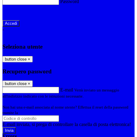
Password
Password dimenticata?
-
Entra con SPID
Entra con CIE
Seleziona utente
button close
×
Recupero password
button close
×
E-mail
Verrà inviato un messaggio
all'indirizzo indicato con le istruzioni necessarie.
Non hai una e-mail associata al nome utente? Effettua il reset della password
tramite la
Login Spaggiari
E-mail inviata, si prega di controllare la casella di posta elettronica!
Errore