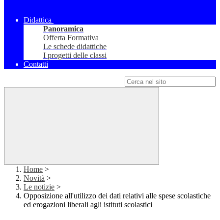
Didattica
Panoramica
Offerta Formativa
Le schede didattiche
I progetti delle classi
Contatti
Campo di ricerca per le pagine del sito
Home
>
Novità
>
Le notizie
>
Opposizione all'utilizzo dei dati relativi alle spese scolastiche
ed erogazioni liberali agli istituti scolastici