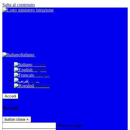
Salta al contenuto
Italiano
Italiano
English
Français
عربى
Română
Accedi
Accedi
button close
×
Nome Utente