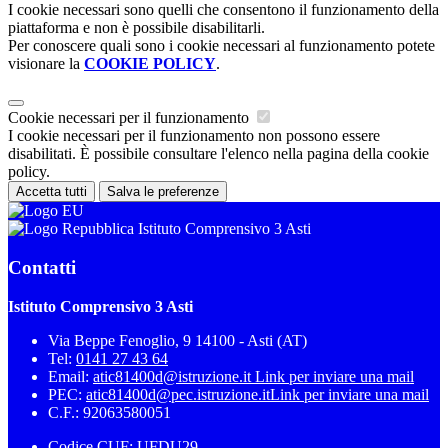
I cookie necessari sono quelli che consentono il funzionamento della
piattaforma e non è possibile disabilitarli.
Per conoscere quali sono i cookie necessari al funzionamento potete
visionare la
COOKIE POLICY
.
Cookie necessari per il funzionamento
I cookie necessari per il funzionamento non possono essere
disabilitati. È possibile consultare l'elenco nella pagina della cookie
policy.
Accetta tutti
Salva le preferenze
Istituto Comprensivo 3 Asti
Contatti
Istituto Comprensivo 3 Asti
Via Beppe Fenoglio, 9 14100 - Asti (AT)
Tel:
0141 27 43 64
Email:
atic81400d@istruzione.it
Link per inviare una mail
PEC:
atic81400d@pec.istruzione.it
Link per inviare una mail
C.F.: 92063580051
Codice CUF: UFDU29