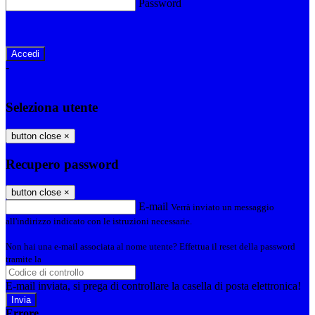
Password
Password dimenticata?
-
Entra con SPID
Entra con CIE
Seleziona utente
button close
×
Recupero password
button close
×
E-mail
Verrà inviato un messaggio
all'indirizzo indicato con le istruzioni necessarie.
Non hai una e-mail associata al nome utente? Effettua il reset della password
tramite la
Login Spaggiari
E-mail inviata, si prega di controllare la casella di posta elettronica!
Errore