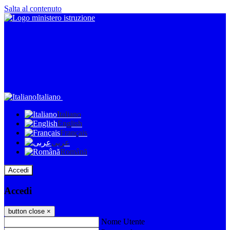
Salta al contenuto
Italiano
Italiano
English
Français
عربى
Română
Accedi
Accedi
button close
×
Nome Utente