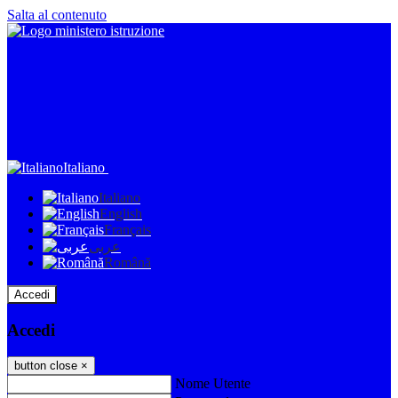
Salta al contenuto
Italiano
Italiano
English
Français
عربى
Română
Accedi
Accedi
button close
×
Nome Utente