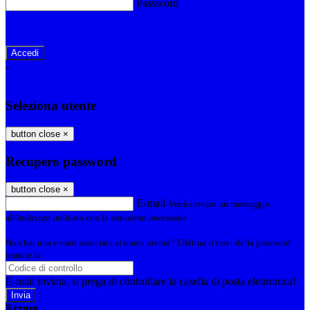
Password
Password dimenticata?
-
Entra con SPID
Entra con CIE
Seleziona utente
button close
×
Recupero password
button close
×
E-mail
Verrà inviato un messaggio
all'indirizzo indicato con le istruzioni necessarie.
Non hai una e-mail associata al nome utente? Effettua il reset della password
tramite la
Login Spaggiari
E-mail inviata, si prega di controllare la casella di posta elettronica!
Errore