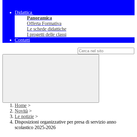
Didattica
Panoramica
Offerta Formativa
Le schede didattiche
I progetti delle classi
Contatti
Campo di ricerca per le pagine del sito
Home
>
Novità
>
Le notizie
>
Disposizioni organizzative per presa di servizio anno
scolastico 2025-2026