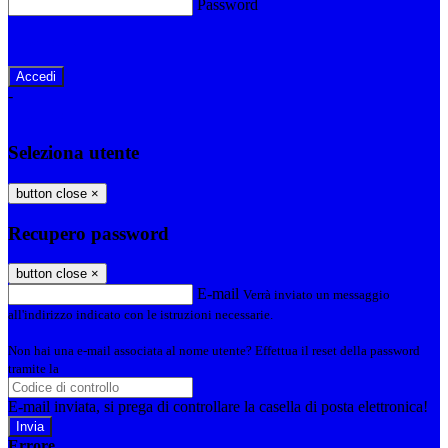
Password
Password dimenticata?
-
Entra con SPID
Entra con CIE
Seleziona utente
button close
×
Recupero password
button close
×
E-mail
Verrà inviato un messaggio
all'indirizzo indicato con le istruzioni necessarie.
Non hai una e-mail associata al nome utente? Effettua il reset della password
tramite la
Login Spaggiari
E-mail inviata, si prega di controllare la casella di posta elettronica!
Errore