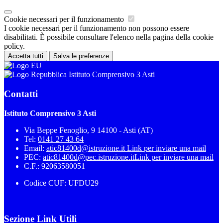
Cookie necessari per il funzionamento
I cookie necessari per il funzionamento non possono essere
disabilitati. È possibile consultare l'elenco nella pagina della cookie
policy.
Accetta tutti
Salva le preferenze
Istituto Comprensivo 3 Asti
Contatti
Istituto Comprensivo 3 Asti
Via Beppe Fenoglio, 9 14100 - Asti (AT)
Tel:
0141 27 43 64
Email:
atic81400d@istruzione.it
Link per inviare una mail
PEC:
atic81400d@pec.istruzione.it
Link per inviare una mail
C.F.: 92063580051
Codice CUF: UFDU29
Sezione Link Utili