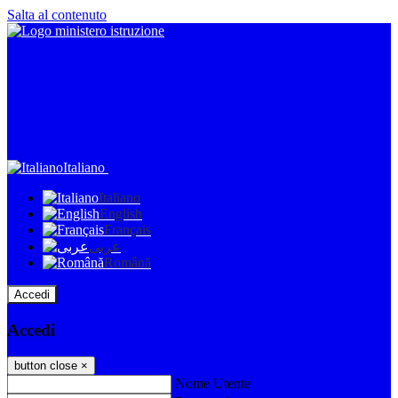
Salta al contenuto
Italiano
Italiano
English
Français
عربى
Română
Accedi
Accedi
button close
×
Nome Utente