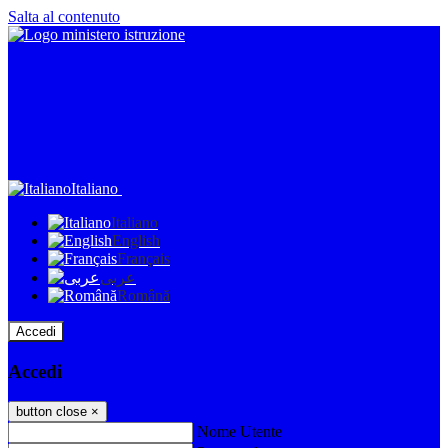
Salta al contenuto
Italiano
Italiano
English
Français
عربى
Română
Accedi
Accedi
button close
×
Nome Utente