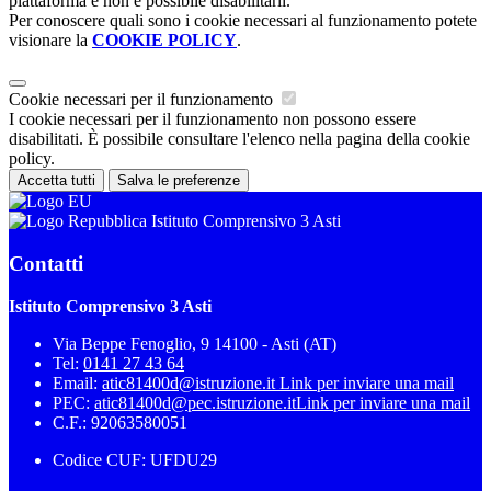
piattaforma e non è possibile disabilitarli.
Per conoscere quali sono i cookie necessari al funzionamento potete
visionare la
COOKIE POLICY
.
Cookie necessari per il funzionamento
I cookie necessari per il funzionamento non possono essere
disabilitati. È possibile consultare l'elenco nella pagina della cookie
policy.
Accetta tutti
Salva le preferenze
Istituto Comprensivo 3 Asti
Contatti
Istituto Comprensivo 3 Asti
Via Beppe Fenoglio, 9 14100 - Asti (AT)
Tel:
0141 27 43 64
Email:
atic81400d@istruzione.it
Link per inviare una mail
PEC:
atic81400d@pec.istruzione.it
Link per inviare una mail
C.F.: 92063580051
Codice CUF: UFDU29