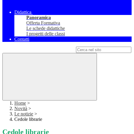
Didattica
Panoramica
Offerta Formativa
Le schede didattiche
I progetti delle classi
Contatti
Campo di ricerca per le pagine del sito
Home
>
Novità
>
Le notizie
>
Cedole librarie
Cedole librarie