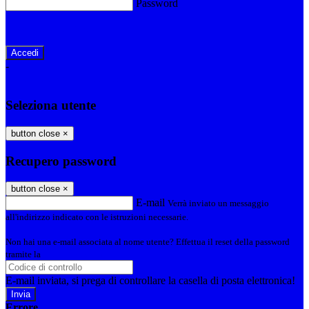
Password
Password dimenticata?
-
Entra con SPID
Entra con CIE
Seleziona utente
button close
×
Recupero password
button close
×
E-mail
Verrà inviato un messaggio
all'indirizzo indicato con le istruzioni necessarie.
Non hai una e-mail associata al nome utente? Effettua il reset della password
tramite la
Login Spaggiari
E-mail inviata, si prega di controllare la casella di posta elettronica!
Errore