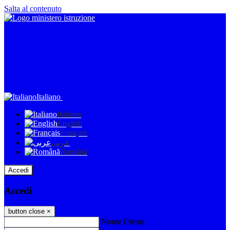
Salta al contenuto
Italiano
Italiano
English
Français
عربى
Română
Accedi
Accedi
button close
×
Nome Utente