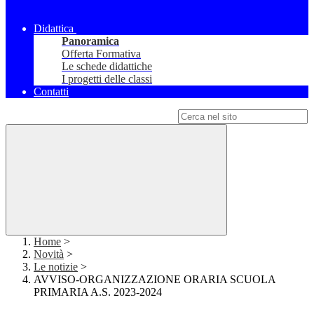
Didattica
Panoramica
Offerta Formativa
Le schede didattiche
I progetti delle classi
Contatti
Campo di ricerca per le pagine del sito
Home
>
Novità
>
Le notizie
>
AVVISO-ORGANIZZAZIONE ORARIA SCUOLA
PRIMARIA A.S. 2023-2024