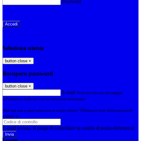
Password
Password dimenticata?
-
Entra con SPID
Entra con CIE
Seleziona utente
button close
×
Recupero password
button close
×
E-mail
Verrà inviato un messaggio
all'indirizzo indicato con le istruzioni necessarie.
Non hai una e-mail associata al nome utente? Effettua il reset della password
tramite la
Login Spaggiari
E-mail inviata, si prega di controllare la casella di posta elettronica!
Errore