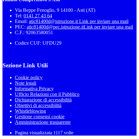
Via Beppe Fenoglio, 9 14100 - Asti (AT)
Tel:
0141 27 43 64
Email:
atic81400d@istruzione.it
Link per inviare una mail
PEC:
atic81400d@pec.istruzione.it
Link per inviare una mail
C.F.: 92063580051
Codice CUF: UFDU29
Sezione Link Utili
Cookie policy
Note legali
Informativa Privacy
Ufficio Relazioni con il Pubblico
Dichiarazione di accessibilità
Obiettivi di accessibilità
Whistleblowing
Gestione consensi cookie
Amministrazione trasparente
Pagina visualizzata
1117
volte