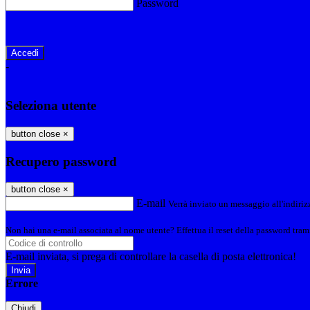
Password
Password dimenticata?
-
Entra con SPID
Entra con CIE
Seleziona utente
button close
×
Recupero password
button close
×
E-mail
Verrà inviato un messaggio all'indirizz
Non hai una e-mail associata al nome utente? Effettua il reset della password tram
E-mail inviata, si prega di controllare la casella di posta elettronica!
Errore
Chiudi