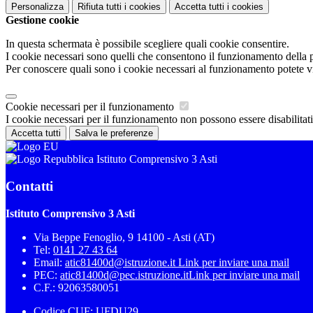
Personalizza
Rifiuta tutti
i cookies
Accetta tutti
i cookies
Gestione cookie
In questa schermata è possibile scegliere quali cookie consentire.
I cookie necessari sono quelli che consentono il funzionamento della pi
Per conoscere quali sono i cookie necessari al funzionamento potete v
Cookie necessari per il funzionamento
I cookie necessari per il funzionamento non possono essere disabilitati.
Accetta tutti
Salva le preferenze
Istituto Comprensivo 3 Asti
Contatti
Istituto Comprensivo 3 Asti
Via Beppe Fenoglio, 9 14100 - Asti (AT)
Tel:
0141 27 43 64
Email:
atic81400d@istruzione.it
Link per inviare una mail
PEC:
atic81400d@pec.istruzione.it
Link per inviare una mail
C.F.: 92063580051
Codice CUF: UFDU29