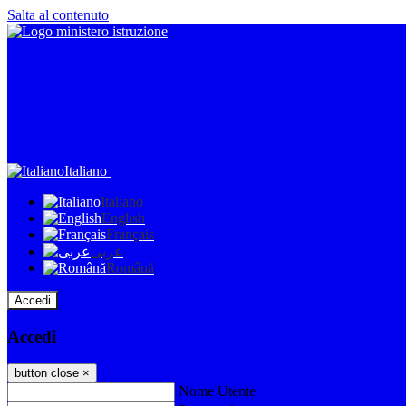
Salta al contenuto
Italiano
Italiano
English
Français
عربى
Română
Accedi
Accedi
button close
×
Nome Utente