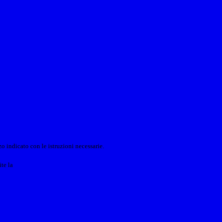
o indicato con le istruzioni necessarie.
ite la
Login Spaggiari