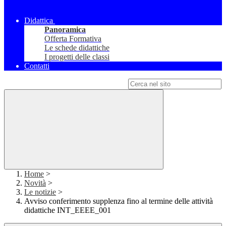
Didattica
Panoramica
Offerta Formativa
Le schede didattiche
I progetti delle classi
Contatti
Campo di ricerca per le pagine del sito
Home
>
Novità
>
Le notizie
>
Avviso conferimento supplenza fino al termine delle attività
didattiche INT_EEEE_001