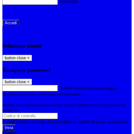
Password
Password dimenticata?
-
Entra con SPID
Entra con CIE
Seleziona utente
button close
×
Recupero password
button close
×
E-mail
Verrà inviato un messaggio
all'indirizzo indicato con le istruzioni necessarie.
Non hai una e-mail associata al nome utente? Effettua il reset della password
tramite la
Login Spaggiari
E-mail inviata, si prega di controllare la casella di posta elettronica!
Errore