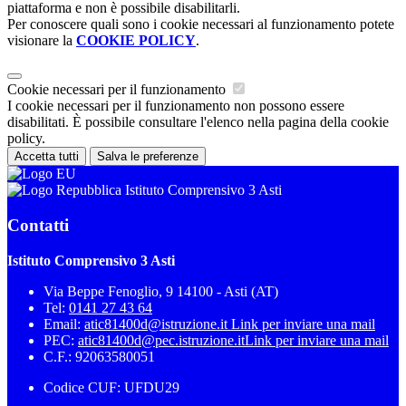
piattaforma e non è possibile disabilitarli.
Per conoscere quali sono i cookie necessari al funzionamento potete
visionare la
COOKIE POLICY
.
Cookie necessari per il funzionamento
I cookie necessari per il funzionamento non possono essere
disabilitati. È possibile consultare l'elenco nella pagina della cookie
policy.
Accetta tutti
Salva le preferenze
Istituto Comprensivo 3 Asti
Contatti
Istituto Comprensivo 3 Asti
Via Beppe Fenoglio, 9 14100 - Asti (AT)
Tel:
0141 27 43 64
Email:
atic81400d@istruzione.it
Link per inviare una mail
PEC:
atic81400d@pec.istruzione.it
Link per inviare una mail
C.F.: 92063580051
Codice CUF: UFDU29