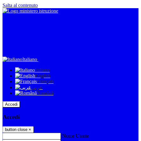
Salta al contenuto
Italiano
Italiano
English
Français
عربى
Română
Accedi
Accedi
button close
×
Nome Utente