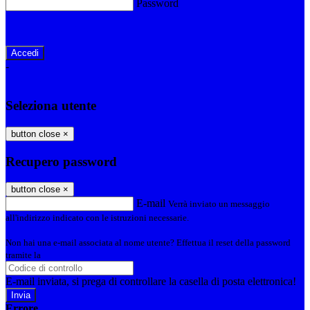
Password
Password dimenticata?
-
Entra con SPID
Entra con CIE
Seleziona utente
button close
×
Recupero password
button close
×
E-mail
Verrà inviato un messaggio
all'indirizzo indicato con le istruzioni necessarie.
Non hai una e-mail associata al nome utente? Effettua il reset della password
tramite la
Login Spaggiari
E-mail inviata, si prega di controllare la casella di posta elettronica!
Errore