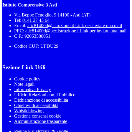
Istituto Comprensivo 3 Asti
Via Beppe Fenoglio, 9 14100 - Asti (AT)
Tel:
0141 27 43 64
Email:
atic81400d@istruzione.it
Link per inviare una mail
PEC:
atic81400d@pec.istruzione.it
Link per inviare una mail
C.F.: 92063580051
Codice CUF: UFDU29
Sezione Link Utili
Cookie policy
Note legali
Informativa Privacy
Ufficio Relazioni con il Pubblico
Dichiarazione di accessibilità
Obiettivi di accessibilità
Whistleblowing
Gestione consensi cookie
Amministrazione trasparente
Pagina visualizzata
295
volte