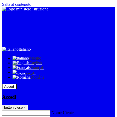
Salta al contenuto
Italiano
Italiano
English
Français
عربى
Română
Accedi
Accedi
button close
×
Nome Utente