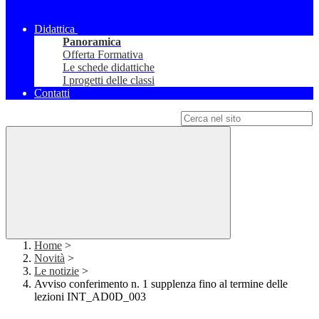
Didattica
Panoramica
Offerta Formativa
Le schede didattiche
I progetti delle classi
Contatti
Campo di ricerca per le pagine del sito
Home
>
Novità
>
Le notizie
>
Avviso conferimento n. 1 supplenza fino al termine delle
lezioni INT_AD0D_003