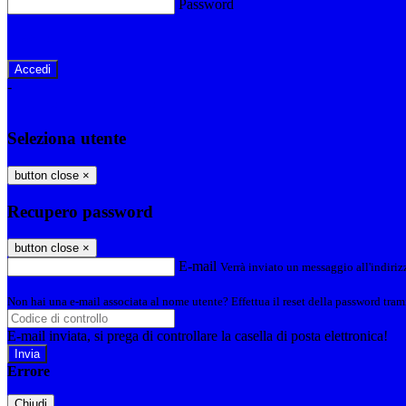
Password
Password dimenticata?
-
Entra con SPID
Entra con CIE
Seleziona utente
button close
×
Recupero password
button close
×
E-mail
Verrà inviato un messaggio all'indirizz
Non hai una e-mail associata al nome utente? Effettua il reset della password tram
E-mail inviata, si prega di controllare la casella di posta elettronica!
Errore
Chiudi