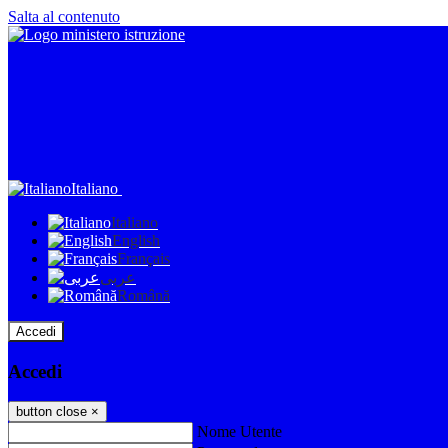
Salta al contenuto
Italiano
Italiano
English
Français
عربى
Română
Accedi
Accedi
button close
×
Nome Utente