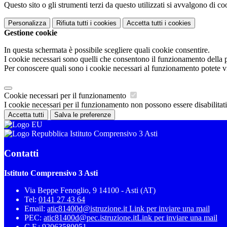
Questo sito o gli strumenti terzi da questo utilizzati si avvalgono di coo
Personalizza
Rifiuta tutti
i cookies
Accetta tutti
i cookies
Gestione cookie
In questa schermata è possibile scegliere quali cookie consentire.
I cookie necessari sono quelli che consentono il funzionamento della pi
Per conoscere quali sono i cookie necessari al funzionamento potete v
Cookie necessari per il funzionamento
I cookie necessari per il funzionamento non possono essere disabilitati.
Accetta tutti
Salva le preferenze
Istituto Comprensivo 3 Asti
Contatti
Istituto Comprensivo 3 Asti
Via Beppe Fenoglio, 9 14100 - Asti (AT)
Tel:
0141 27 43 64
Email:
atic81400d@istruzione.it
Link per inviare una mail
PEC:
atic81400d@pec.istruzione.it
Link per inviare una mail
C.F.: 92063580051