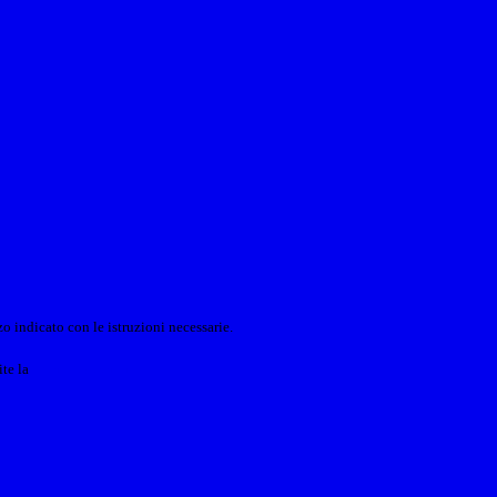
o indicato con le istruzioni necessarie.
ite la
Login Spaggiari