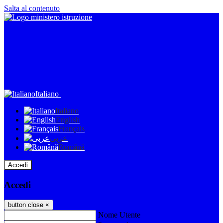
Salta al contenuto
Italiano
Italiano
English
Français
عربى
Română
Accedi
Accedi
button close
×
Nome Utente