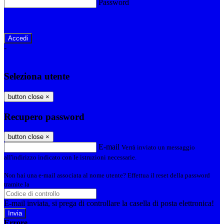
Password
Password dimenticata?
-
Entra con SPID
Entra con CIE
Seleziona utente
button close
×
Recupero password
button close
×
E-mail
Verrà inviato un messaggio
all'indirizzo indicato con le istruzioni necessarie.
Non hai una e-mail associata al nome utente? Effettua il reset della password
tramite la
Login Spaggiari
E-mail inviata, si prega di controllare la casella di posta elettronica!
Errore