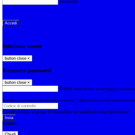
Password
Password dimenticata?
-
Entra con SPID
Entra con CIE
Seleziona utente
button close
×
Recupero password
button close
×
E-mail
Verrà inviato un messaggio all'indirizz
Non hai una e-mail associata al nome utente? Effettua il reset della password tram
E-mail inviata, si prega di controllare la casella di posta elettronica!
Errore
Chiudi