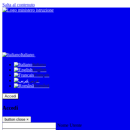
Salta al contenuto
Italiano
Italiano
English
Français
عربى
Română
Accedi
Accedi
button close
×
Nome Utente