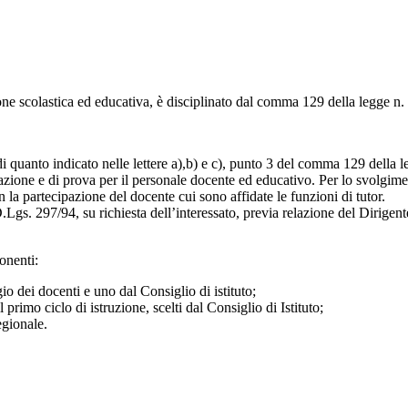
one scolastica ed educativa, è disciplinato dal
comma 129 della legge n.
 di quanto indicato nelle lettere a),b) e c), punto 3 del comma 129 della 
azione e di prova per il personale docente ed educativo. Per lo svolgime
n la partecipazione del docente cui sono affidate le funzioni di tutor.
D.Lgs. 297/94, su richiesta dell’interessato, previa relazione del Dirigent
el D.Lgs. 297/94.
onenti:
egio dei docenti e uno dal Consiglio di istituto;
l primo ciclo di istruzione, scelti dal Consiglio di Istituto;
gionale.