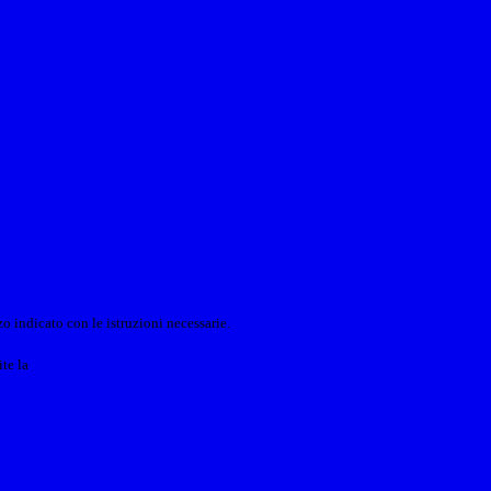
o indicato con le istruzioni necessarie.
ite la
Login Spaggiari