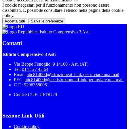
I cookie necessari per il funzionamento non possono essere
disabilitati. È possibile consultare l'elenco nella pagina della cookie
policy.
Accetta tutti
Salva le preferenze
Istituto Comprensivo 3 Asti
Contatti
Istituto Comprensivo 3 Asti
Via Beppe Fenoglio, 9 14100 - Asti (AT)
Tel:
0141 27 43 64
Email:
atic81400d@istruzione.it
Link per inviare una mail
PEC:
atic81400d@pec.istruzione.it
Link per inviare una mail
C.F.: 92063580051
Codice CUF: UFDU29
Sezione Link Utili
Cookie policy