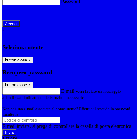
Password
Password dimenticata?
-
Entra con SPID
Entra con CIE
Seleziona utente
button close
×
Recupero password
button close
×
E-mail
Verrà inviato un messaggio
all'indirizzo indicato con le istruzioni necessarie.
Non hai una e-mail associata al nome utente? Effettua il reset della password
tramite la
Login Spaggiari
E-mail inviata, si prega di controllare la casella di posta elettronica!
Errore