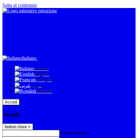
Salta al contenuto
Italiano
Italiano
English
Français
عربى
Română
Accedi
Accedi
button close
×
Nome Utente