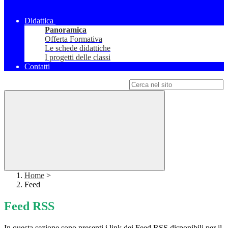
Didattica
Panoramica
Offerta Formativa
Le schede didattiche
I progetti delle classi
Contatti
Campo di ricerca per le pagine del sito
Home
>
Feed
Feed RSS
In questa sezione sono presenti i link dei Feed RSS disponibili per il