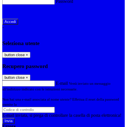
Password
Password dimenticata?
-
Entra con SPID
Entra con CIE
Seleziona utente
button close
×
Recupero password
button close
×
E-mail
Verrà inviato un messaggio
all'indirizzo indicato con le istruzioni necessarie.
Non hai una e-mail associata al nome utente? Effettua il reset della password
tramite la
Login Spaggiari
E-mail inviata, si prega di controllare la casella di posta elettronica!
Errore