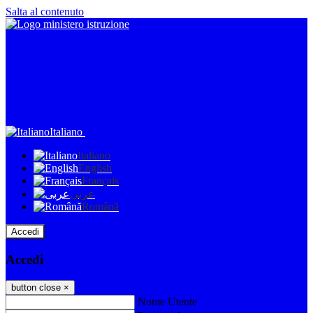
Salta al contenuto
Italiano
Italiano
English
Français
عربى
Română
Accedi
Accedi
button close
×
Nome Utente