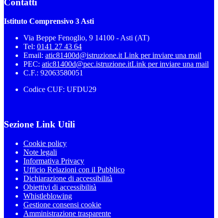
Contatti
Istituto Comprensivo 3 Asti
Via Beppe Fenoglio, 9 14100 - Asti (AT)
Tel:
0141 27 43 64
Email:
atic81400d@istruzione.it
Link per inviare una mail
PEC:
atic81400d@pec.istruzione.it
Link per inviare una mail
C.F.: 92063580051
Codice CUF: UFDU29
Sezione Link Utili
Cookie policy
Note legali
Informativa Privacy
Ufficio Relazioni con il Pubblico
Dichiarazione di accessibilità
Obiettivi di accessibilità
Whistleblowing
Gestione consensi cookie
Amministrazione trasparente