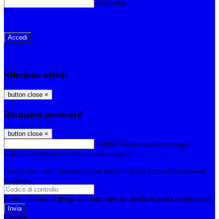
Password
Password dimenticata?
-
Entra con SPID
Entra con CIE
Seleziona utente
button close
×
Recupero password
button close
×
E-mail
Verrà inviato un messaggio
all'indirizzo indicato con le istruzioni necessarie.
Non hai una e-mail associata al nome utente? Effettua il reset della password
tramite la
Login Spaggiari
E-mail inviata, si prega di controllare la casella di posta elettronica!
Errore