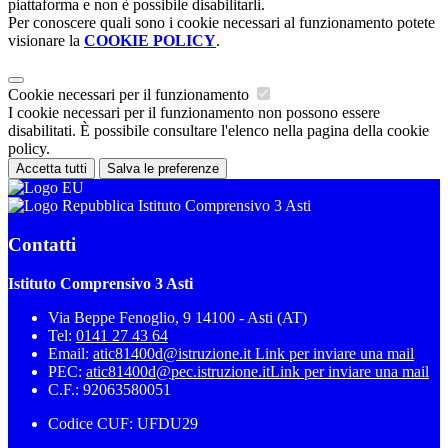
piattaforma e non è possibile disabilitarli.
Per conoscere quali sono i cookie necessari al funzionamento potete
visionare la
COOKIE POLICY
.
Cookie necessari per il funzionamento
I cookie necessari per il funzionamento non possono essere
disabilitati. È possibile consultare l'elenco nella pagina della cookie
policy.
Accetta tutti
Salva le preferenze
Istituto Comprensivo 3 Asti
Contatti
Istituto Comprensivo 3 Asti
Via Beppe Fenoglio, 9 14100 - Asti (AT)
Tel:
0141 27 43 64
Email:
atic81400d@istruzione.it
Link per inviare una mail
PEC:
atic81400d@pec.istruzione.it
Link per inviare una mail
C.F.: 92063580051
Codice CUF: UFDU29