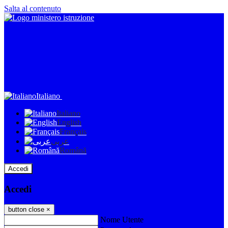
Salta al contenuto
Italiano
Italiano
English
Français
عربى
Română
Accedi
Accedi
button close
×
Nome Utente