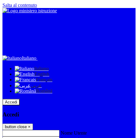
Salta al contenuto
Italiano
Italiano
English
Français
عربى
Română
Accedi
Accedi
button close
×
Nome Utente