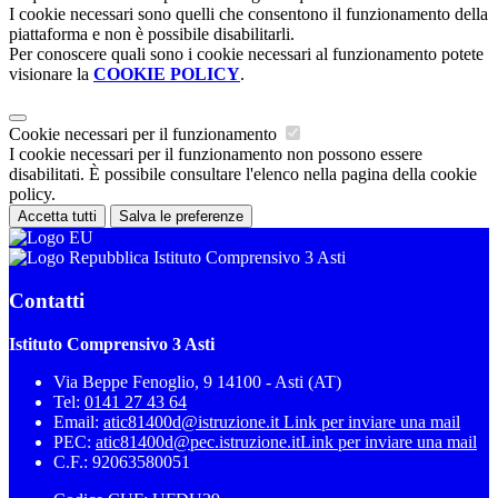
I cookie necessari sono quelli che consentono il funzionamento della
piattaforma e non è possibile disabilitarli.
Per conoscere quali sono i cookie necessari al funzionamento potete
visionare la
COOKIE POLICY
.
Cookie necessari per il funzionamento
I cookie necessari per il funzionamento non possono essere
disabilitati. È possibile consultare l'elenco nella pagina della cookie
policy.
Accetta tutti
Salva le preferenze
Istituto Comprensivo 3 Asti
Contatti
Istituto Comprensivo 3 Asti
Via Beppe Fenoglio, 9 14100 - Asti (AT)
Tel:
0141 27 43 64
Email:
atic81400d@istruzione.it
Link per inviare una mail
PEC:
atic81400d@pec.istruzione.it
Link per inviare una mail
C.F.: 92063580051