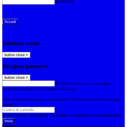
Password
Password dimenticata?
-
Entra con SPID
Entra con CIE
Seleziona utente
button close
×
Recupero password
button close
×
E-mail
Verrà inviato un messaggio
all'indirizzo indicato con le istruzioni necessarie.
Non hai una e-mail associata al nome utente? Effettua il reset della password
tramite la
Login Spaggiari
E-mail inviata, si prega di controllare la casella di posta elettronica!
Errore