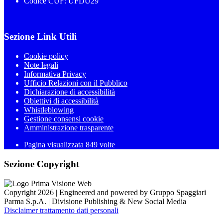
Codice CUF: UFDU29
Sezione Link Utili
Cookie policy
Note legali
Informativa Privacy
Ufficio Relazioni con il Pubblico
Dichiarazione di accessibilità
Obiettivi di accessibilità
Whistleblowing
Gestione consensi cookie
Amministrazione trasparente
Pagina visualizzata
849
volte
Sezione Copyright
Copyright 2026 | Engineered and powered by Gruppo Spaggiari
Parma S.p.A. | Divisione Publishing & New Social Media
Disclaimer trattamento dati personali