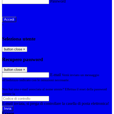
Password
Password dimenticata?
-
Entra con SPID
Entra con CIE
Seleziona utente
button close
×
Recupero password
button close
×
E-mail
Verrà inviato un messaggio
all'indirizzo indicato con le istruzioni necessarie.
Non hai una e-mail associata al nome utente? Effettua il reset della password
tramite la
Login Spaggiari
E-mail inviata, si prega di controllare la casella di posta elettronica!
Errore