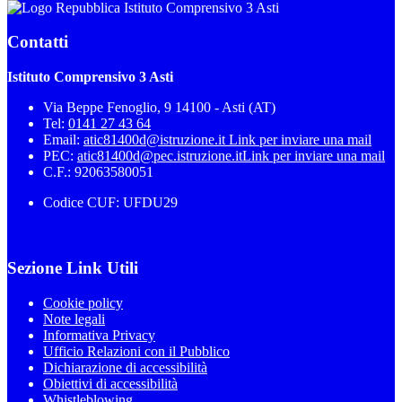
Istituto Comprensivo 3 Asti
Contatti
Istituto Comprensivo 3 Asti
Via Beppe Fenoglio, 9 14100 - Asti (AT)
Tel:
0141 27 43 64
Email:
atic81400d@istruzione.it
Link per inviare una mail
PEC:
atic81400d@pec.istruzione.it
Link per inviare una mail
C.F.: 92063580051
Codice CUF: UFDU29
Sezione Link Utili
Cookie policy
Note legali
Informativa Privacy
Ufficio Relazioni con il Pubblico
Dichiarazione di accessibilità
Obiettivi di accessibilità
Whistleblowing