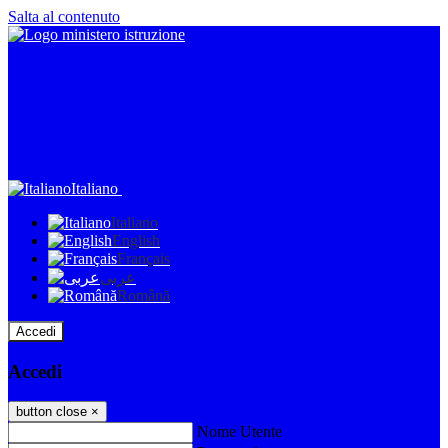
Salta al contenuto
Italiano
Italiano
English
Français
عربى
Română
Accedi
Accedi
button close
×
Nome Utente