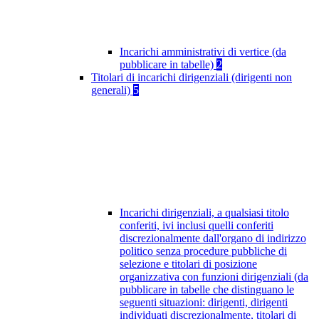
Incarichi amministrativi di vertice (da
pubblicare in tabelle)
2
Titolari di incarichi dirigenziali (dirigenti non
generali)
5
Incarichi dirigenziali, a qualsiasi titolo
conferiti, ivi inclusi quelli conferiti
discrezionalmente dall'organo di indirizzo
politico senza procedure pubbliche di
selezione e titolari di posizione
organizzativa con funzioni dirigenziali (da
pubblicare in tabelle che distinguano le
seguenti situazioni: dirigenti, dirigenti
individuati discrezionalmente, titolari di