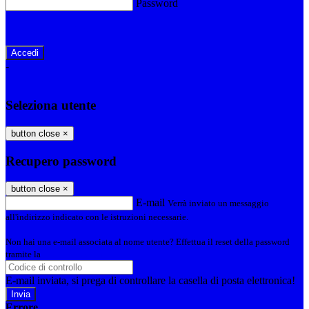
Password
Password dimenticata?
-
Entra con SPID
Entra con CIE
Seleziona utente
button close
×
Recupero password
button close
×
E-mail
Verrà inviato un messaggio
all'indirizzo indicato con le istruzioni necessarie.
Non hai una e-mail associata al nome utente? Effettua il reset della password
tramite la
Login Spaggiari
E-mail inviata, si prega di controllare la casella di posta elettronica!
Errore