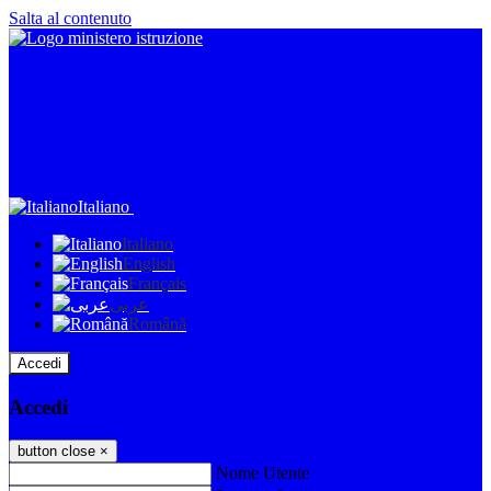
Salta al contenuto
Italiano
Italiano
English
Français
عربى
Română
Accedi
Accedi
button close
×
Nome Utente