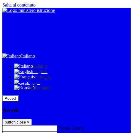
Salta al contenuto
Italiano
Italiano
English
Français
عربى
Română
Accedi
Accedi
button close
×
Nome Utente