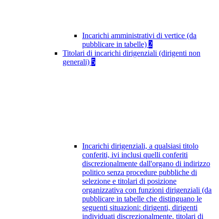
Incarichi amministrativi di vertice (da
pubblicare in tabelle)
2
Titolari di incarichi dirigenziali (dirigenti non
generali)
5
Incarichi dirigenziali, a qualsiasi titolo
conferiti, ivi inclusi quelli conferiti
discrezionalmente dall'organo di indirizzo
politico senza procedure pubbliche di
selezione e titolari di posizione
organizzativa con funzioni dirigenziali (da
pubblicare in tabelle che distinguano le
seguenti situazioni: dirigenti, dirigenti
individuati discrezionalmente, titolari di