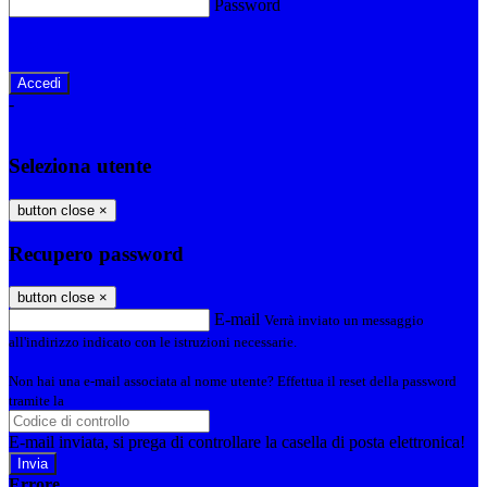
Password
Password dimenticata?
-
Entra con SPID
Entra con CIE
Seleziona utente
button close
×
Recupero password
button close
×
E-mail
Verrà inviato un messaggio
all'indirizzo indicato con le istruzioni necessarie.
Non hai una e-mail associata al nome utente? Effettua il reset della password
tramite la
Login Spaggiari
E-mail inviata, si prega di controllare la casella di posta elettronica!
Errore