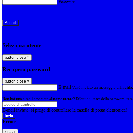
Password
Password dimenticata?
-
Entra con SPID
Entra con CIE
Seleziona utente
button close
×
Recupero password
button close
×
E-mail
Verrà inviato un messaggio all'indirizz
Non hai una e-mail associata al nome utente? Effettua il reset della password tram
E-mail inviata, si prega di controllare la casella di posta elettronica!
Errore
Chiudi