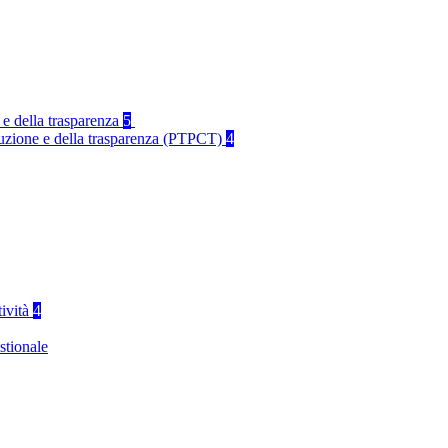
 e della trasparenza
5
rruzione e della trasparenza (PTPCT)
4
tività
4
stionale