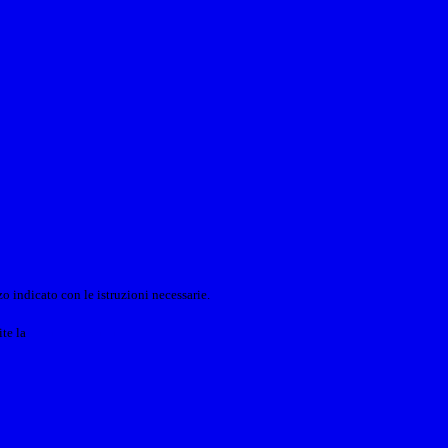
o indicato con le istruzioni necessarie.
ite la
Login Spaggiari