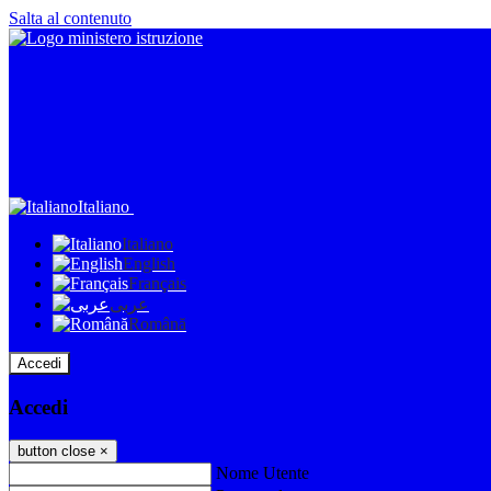
Salta al contenuto
Italiano
Italiano
English
Français
عربى
Română
Accedi
Accedi
button close
×
Nome Utente