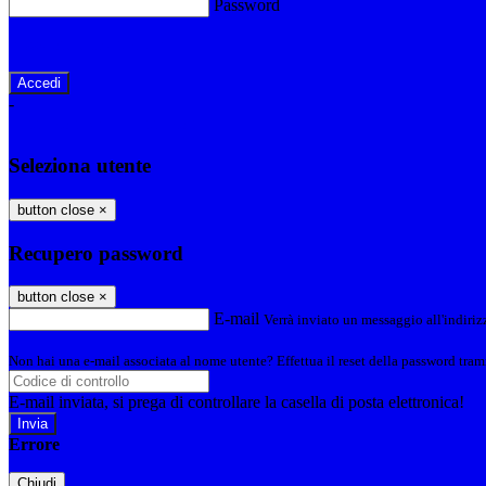
Password
Password dimenticata?
-
Entra con SPID
Entra con CIE
Seleziona utente
button close
×
Recupero password
button close
×
E-mail
Verrà inviato un messaggio all'indirizz
Non hai una e-mail associata al nome utente? Effettua il reset della password tram
E-mail inviata, si prega di controllare la casella di posta elettronica!
Errore
Chiudi