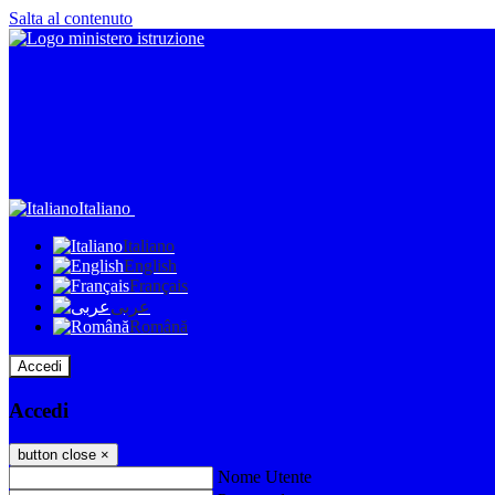
Salta al contenuto
Italiano
Italiano
English
Français
عربى
Română
Accedi
Accedi
button close
×
Nome Utente