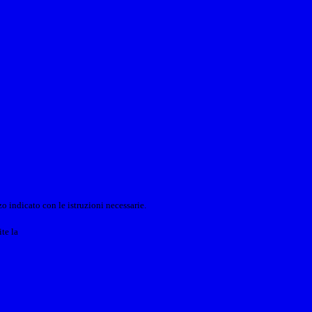
o indicato con le istruzioni necessarie.
ite la
Login Spaggiari