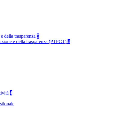
 e della trasparenza
5
rruzione e della trasparenza (PTPCT)
4
tività
4
stionale