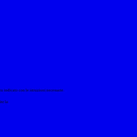
o indicato con le istruzioni necessarie.
ite la
Login Spaggiari