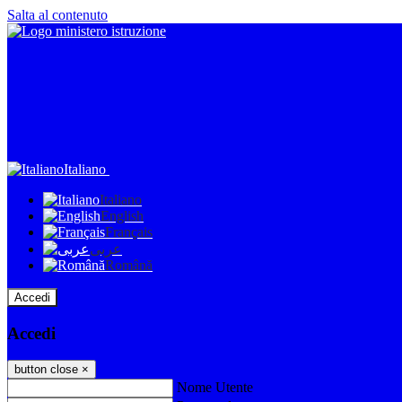
Salta al contenuto
Italiano
Italiano
English
Français
عربى
Română
Accedi
Accedi
button close
×
Nome Utente