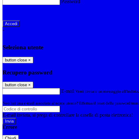
Password
Password dimenticata?
-
Entra con SPID
Entra con CIE
Seleziona utente
button close
×
Recupero password
button close
×
E-mail
Verrà inviato un messaggio all'indirizz
Non hai una e-mail associata al nome utente? Effettua il reset della password tram
E-mail inviata, si prega di controllare la casella di posta elettronica!
Errore
Chiudi