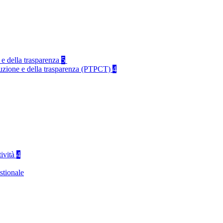
 e della trasparenza
5
rruzione e della trasparenza (PTPCT)
4
tività
4
stionale