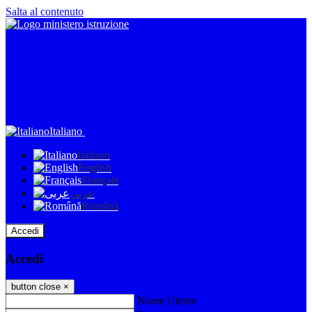
Salta al contenuto
Italiano
Italiano
English
Français
عربى
Română
Accedi
Accedi
button close
×
Nome Utente