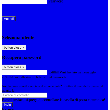
Password
Password dimenticata?
-
Entra con SPID
Entra con CIE
Seleziona utente
button close
×
Recupero password
button close
×
E-mail
Verrà inviato un messaggio
all'indirizzo indicato con le istruzioni necessarie.
Non hai una e-mail associata al nome utente? Effettua il reset della password
tramite la
Login Spaggiari
E-mail inviata, si prega di controllare la casella di posta elettronica!
Errore