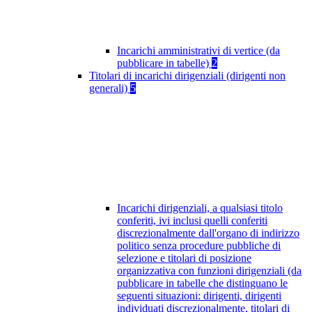
Incarichi amministrativi di vertice (da
pubblicare in tabelle)
2
Titolari di incarichi dirigenziali (dirigenti non
generali)
5
Incarichi dirigenziali, a qualsiasi titolo
conferiti, ivi inclusi quelli conferiti
discrezionalmente dall'organo di indirizzo
politico senza procedure pubbliche di
selezione e titolari di posizione
organizzativa con funzioni dirigenziali (da
pubblicare in tabelle che distinguano le
seguenti situazioni: dirigenti, dirigenti
individuati discrezionalmente, titolari di